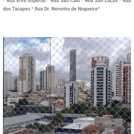
*
Rua Erva Imperial
*
Rua São Caio
*
Rua São Lucas
*
Rua
dos Tacapes
*
Rua Dr. Noronha de Nogueira*