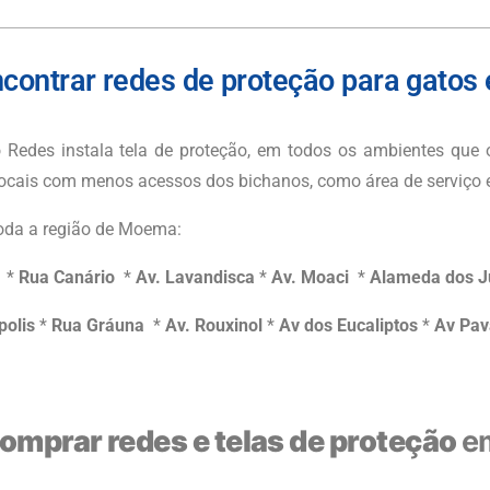
contrar redes de proteção para gato
 Redes instala tela de proteção, em todos os ambientes que o
cais com menos acessos dos bichanos, como área de serviço e 
da a região d
e Moema
:
a
*
Rua Canário
*
Av. Lavandisca
*
Av. Moaci
*
Alameda dos Ju
polis
*
Rua Gráuna
*
Av. Rouxinol
*
Av dos Eucaliptos
*
Av Pav
omprar redes e telas de proteção
e