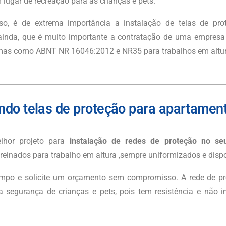
 lugar de recreação para as crianças e pets.
so, é de extrema importância a instalação de telas de pr
nda, que é muito importante a contratação de uma empresa q
mas como ABNT NR 16046:2012 e NR35 para trabalhos em altur
ndo telas de proteção para apartame
hor projeto para
instalação de redes de proteção no se
treinados para trabalho em altura ,sempre uniformizados e dispo
mpo e solicite um orçamento sem compromisso. A rede de pr
 segurança de crianças e pets, pois tem resistência e não int