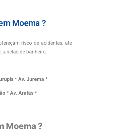
s em Moema ?
fereçam risco de acidentes, até
janelas de banheiro.
rupis * Av. Jurema *
ão * Av. Aratãs *
m Moema ?