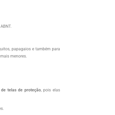
a ABNT.
quitos, papagaios e também para
imais menores.
 de telas de proteção
, pois elas
es.