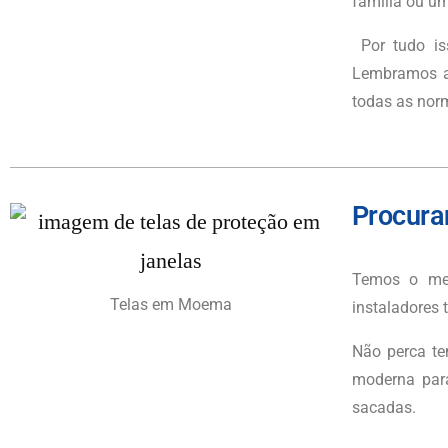
família ou um
Por tudo is
Lembramos ai
todas as nor
Procura
Temos o mel
Telas em Moema
instaladores 
Não perca te
moderna para
sacadas.