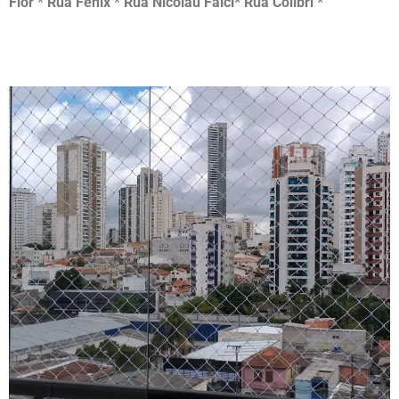
Flor
*
Rua Fênix
*
Rua Nicolau Falci* Rua Colibri *