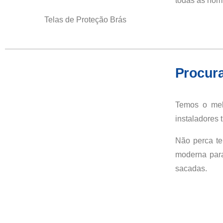
todas as nor
Telas de Proteção Brás
Procura
Temos o mel
instaladores 
Não perca te
moderna para
sacadas.