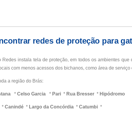
contrar redes de proteção para ga
 Redes instala tela de proteção, em todos os ambientes que o
cais com menos acessos dos bichanos, como área de serviço e
da a região do Brás:
stana
*
Celso Garcia
*
Pari
*
Rua Bresser
*
Hipódromo
*
Canindé
*
Largo da Concórdia
*
Catumbi
*