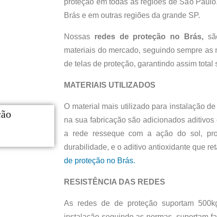
proteção em todas as regiões de São Paulo.
Brás e em outras regiões da grande SP.
Nossas
redes
de proteção no Brás,
são
materiais do mercado, seguindo sempre as
de telas de proteção, garantindo assim total
MATERIAIS UTILIZADOS
O material mais utilizado para instalação de 
na sua fabricação são adicionados aditivo
a rede resseque com a ação do sol, pr
durabilidade, e o aditivo antioxidante que 
de
proteção no Brás.
RESISTÊNCIA DAS REDES
As redes de de proteção suportam 500k
instalação seguindo as normas, suportam f