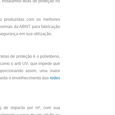
 Instalamos telas de proteção no
 produzidas com os melhores
 normas da ABNT para fabricação
 segurança em sua utilização.
telas de proteção é o polietileno,
s como o anti UV, que impede que
oporcionando assim, uma maior
retarda o envelhecimento das
redes
g de impacto por m², com sua
acilmente o peso de um adulto ou