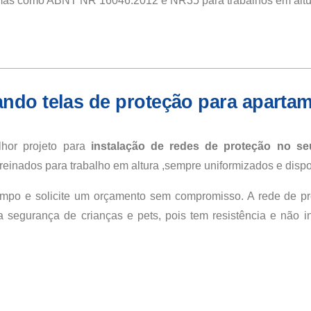
mas como ABNT NR 16046:2012 e NR35 para trabalhos em altu
ndo telas de proteção para aparta
hor projeto para
instalação de redes de proteção no se
treinados para trabalho em altura ,sempre uniformizados e dispo
mpo e solicite um orçamento sem compromisso. A rede de pr
 segurança de crianças e pets, pois tem resistência e não int