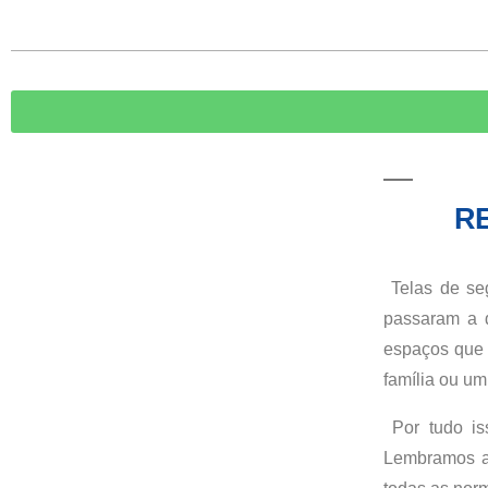
R
Telas de seg
passaram a d
espaços que 
família ou um
Por tudo is
Lembramos ai