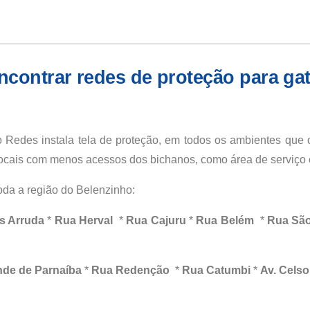
contrar redes de proteção para ga
 Redes instala tela de proteção, em todos os ambientes que o
cais com menos acessos dos bichanos, como área de serviço e
da a região do
Belenzinho
:
s Arruda
*
Rua Herval
*
Rua Cajuru
*
Rua Belém
*
Rua São
nde de Parnaíba
*
Rua Redenção
*
Rua Catumbi
*
Av. Celso