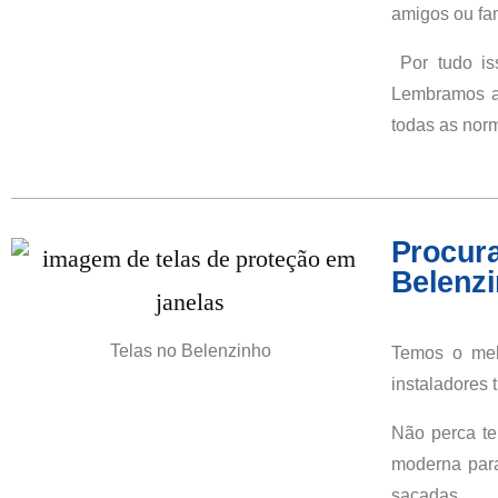
amigos ou fam
Por tudo is
Lembramos ai
todas as nor
Procura
Belenz
Telas no Belenzinho
Temos o mel
instaladores 
Não perca te
moderna para
sacadas.