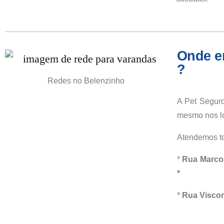
Onde en
?
Redes no Belenzinho
A Pet Seguro
mesmo nos lo
Atendemos to
*
Rua Marco
*
*
Rua Visco