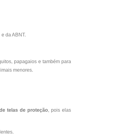
o e da ABNT.
quitos, papagaios e também para
nimais menores.
 de telas de proteção
, pois elas
dentes.