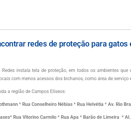
contrar redes de proteção para gatos
 Redes instala tela de proteção, em todos os ambientes que o
cais com menos acessos dos bichanos, como área de serviço e 
da a região de
Campos Elíseos
:
othmann
*
Rua Conselheiro Nébias
*
Rua Helvétia
*
Av. Rio Br
nases
*
Rua Vitorino Carmilo
*
Rua Apa
*
Barão de Limeira
*
Al