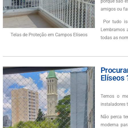
porque são e
amigos ou fam
Por tudo is
Lembramos ai
Telas de Proteção em Campos Elíseos
todas as nor
Procura
Elíseos 
Temos o mel
instaladores 
Não perca te
moderna para