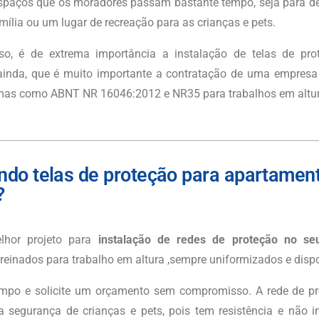
spaços que os moradores passam bastante tempo, seja para d
ília ou um lugar de recreação para as crianças e pets.
so, é de extrema importância a instalação de telas de pr
nda, que é muito importante a contratação de uma empresa q
mas como ABNT NR 16046:2012 e NR35 para trabalhos em altur
ndo telas de proteção para apartame
?
hor projeto para
instalação de redes de proteção no se
treinados para trabalho em altura ,sempre uniformizados e dispo
mpo e solicite um orçamento sem compromisso. A rede de pr
 segurança de crianças e pets, pois tem resistência e não int