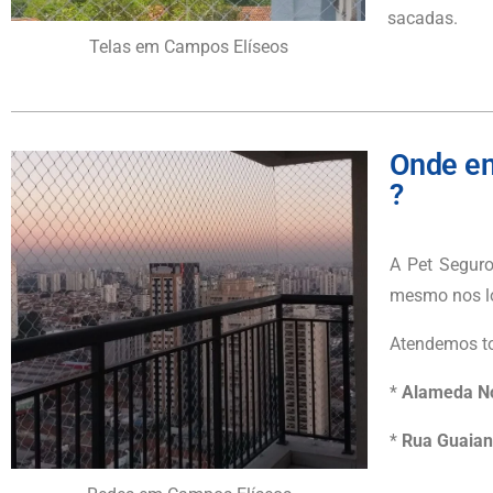
sacadas.
Telas em Campos Elíseos
Onde en
?
A Pet Seguro
mesmo nos lo
Atendemos to
*
Alameda N
*
Rua Guaia