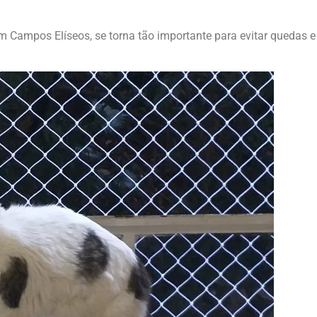
m Campos Elíseos
, se torna tão importante para evitar quedas e